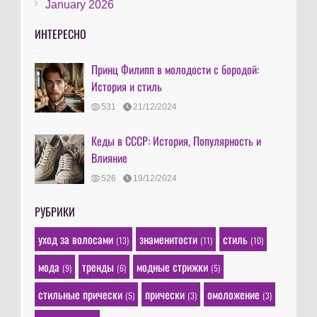
January 2026
ИНТЕРЕСНО
Принц Филипп в молодости с бородой:
История и стиль
531
21/12/2024
Кеды в СССР: История, Популярность и
Влияние
526
19/12/2024
РУБРИКИ
уход за волосами
знаменитости
стиль
(13)
(11)
(10)
мода
тренды
модные стрижки
(9)
(6)
(5)
стильные прически
прически
омоложение
(5)
(3)
(3)