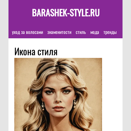
BARASHEK-STYLE.RU
уход за волосами
знаменитости
стиль
мода
тренды
Икона стиля