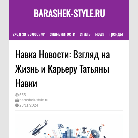
BARASHEK-STYLE.RU
уход за волосами
знаменитости
стиль
мода
тренды
Навка Новости: Взгляд на
Жизнь и Карьеру Татьяны
Навки
555
barashek-style.ru
23/11/2024