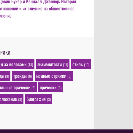
Девин Букер и Кендалл Дженнер: История
отношений и их влияние на общественное
мнение
БРИКИ
од за волосами
знаменитости
стиль
(13)
(11)
(10)
да
тренды
модные стрижки
(9)
(6)
(5)
ильные прически
прически
(5)
(3)
оложение
Биография
(3)
(3)