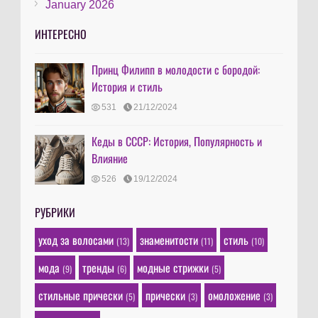
January 2026
ИНТЕРЕСНО
Принц Филипп в молодости с бородой:
История и стиль
531
21/12/2024
Кеды в СССР: История, Популярность и
Влияние
526
19/12/2024
РУБРИКИ
уход за волосами
знаменитости
стиль
(13)
(11)
(10)
мода
тренды
модные стрижки
(9)
(6)
(5)
стильные прически
прически
омоложение
(5)
(3)
(3)