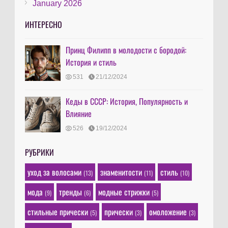
January 2026
ИНТЕРЕСНО
Принц Филипп в молодости с бородой:
История и стиль
531
21/12/2024
Кеды в СССР: История, Популярность и
Влияние
526
19/12/2024
РУБРИКИ
уход за волосами
знаменитости
стиль
(13)
(11)
(10)
мода
тренды
модные стрижки
(9)
(6)
(5)
стильные прически
прически
омоложение
(5)
(3)
(3)