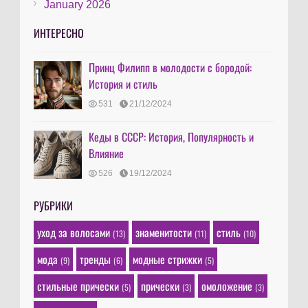
January 2026
ИНТЕРЕСНО
Принц Филипп в молодости с бородой:
История и стиль
531
21/12/2024
Кеды в СССР: История, Популярность и
Влияние
526
19/12/2024
РУБРИКИ
уход за волосами
знаменитости
стиль
(13)
(11)
(10)
мода
тренды
модные стрижки
(9)
(6)
(5)
стильные прически
прически
омоложение
(5)
(3)
(3)