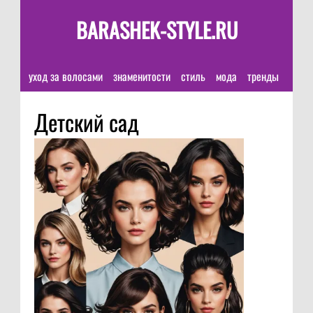
BARASHEK-STYLE.RU
уход за волосами
знаменитости
стиль
мода
тренды
Детский сад