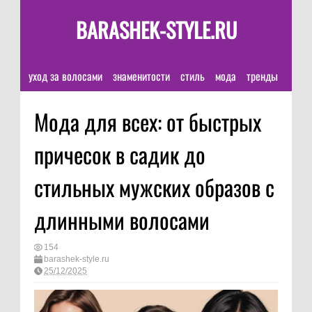
BARASHEK-STYLE.RU
уход за волосами
знаменитости
стиль
мода
тренды
Мода для всех: от быстрых
причесок в садик до
стильных мужских образов с
длинными волосами
154
barashek-style.ru
25/12/2025