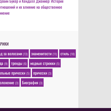
Девин Букер и Кендалл Дженнер: История
отношений и их влияние на общественное
мнение
БРИКИ
од за волосами
знаменитости
стиль
(13)
(11)
(10)
да
тренды
модные стрижки
(9)
(6)
(5)
ильные прически
прически
(5)
(3)
оложение
Биография
(3)
(3)