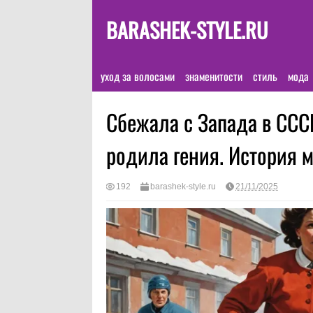
BARASHEK-STYLE.RU
уход за волосами
знаменитости
стиль
мода
Сбежала с Запада в СССР
родила гения. История 
192
barashek-style.ru
21/11/2025