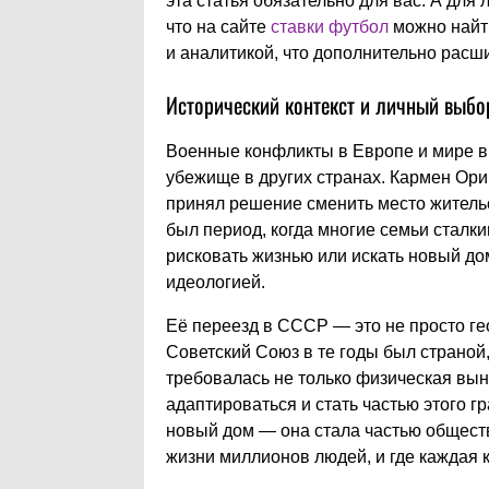
эта статья обязательно для вас. А для 
что на сайте
ставки футбол
можно найт
и аналитикой, что дополнительно расш
Исторический контекст и личный выбо
Военные конфликты в Европе и мире в
убежище в других странах. Кармен Орив
принял решение сменить место жительс
был период, когда многие семьи сталк
рисковать жизнью или искать новый до
идеологией.
Её переезд в СССР — это не просто ге
Советский Союз в те годы был страной,
требовалась не только физическая вын
адаптироваться и стать частью этого г
новый дом — она стала частью обществ
жизни миллионов людей, и где каждая к