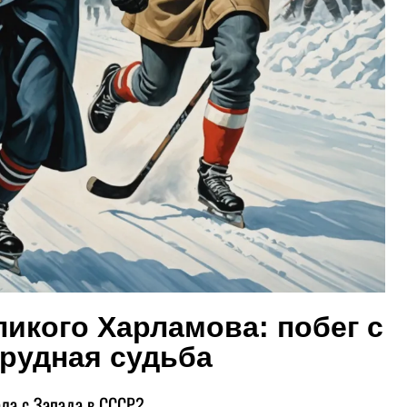
икого Харламова: побег с
трудная судьба
ла с Запада в СССР?