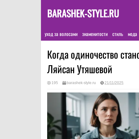
BARASHEK-STYLE.RU
уход за волосами
знаменитости
стиль
мода
Когда одиночество стан
Ляйсан Утяшевой
195
barashek-style.ru
21/11/2025