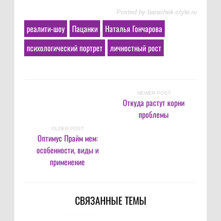
Posted by
barashek-style.ru
реалити-шоу
Пацанки
Наталья Гончарова
психологический портрет
личностный рост
NEWER POST
Откуда растут корни
проблемы
OLDER POST
Оптимус Прайм мем:
особенности, виды и
применение
СВЯЗАННЫЕ ТЕМЫ