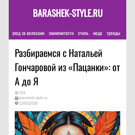
BARASHEK-STYLE.RU
уход за волосами
знаменитости
стиль
мода
тренды
Разбираемся с Натальей
Гончаровой из «Пацанки»: от
А до Я
104
barashek-style.ru
13/02/2026