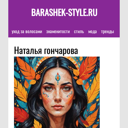
BARASHEK-STYLE.RU
уход за волосами
знаменитости
стиль
мода
тренды
Наталья гончарова