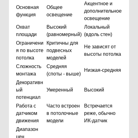
Акцентное и
Основная
Общее
дополнительное
функция
освещение
освещение
Охват
Высокий
Локальный
площади
(равномерный)
(вдоль стен)
Ограничени
Критичны для
Не зависят от
я по высоте
подвесных
высоты потолка
потолка
моделей
Сложность
Средняя
Низкая-средняя
монтажа
(споты - выше)
Декоративн
ый
Умеренный
Высокий
потенциал
Работа с
Часто встроен
Встречается
датчиком
в потолочные
реже, обычно
движения
модели
ИК-датчик
Диапазон
цен