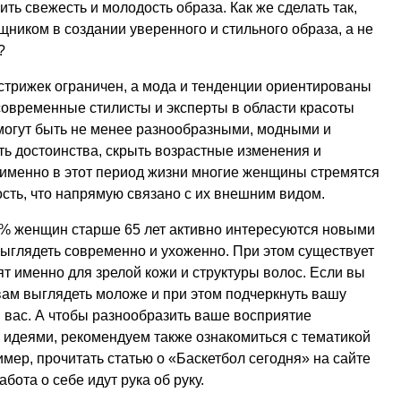
ить свежесть и молодость образа. Как же сделать так,
ником в создании уверенного и стильного образа, а не
?
 стрижек ограничен, а мода и тенденции ориентированы
современные стилисты и эксперты в области красоты
могут быть не менее разнообразными, модными и
ь достоинства, скрыть возрастные изменения и
именно в этот период жизни многие женщины стремятся
ость, что напрямую связано с их внешним видом.
65% женщин старше 65 лет активно интересуются новыми
выглядеть современно и ухоженно. При этом существует
т именно для зрелой кожи и структуры волос. Если вы
 вам выглядеть моложе и при этом подчеркнуть вашу
я вас. А чтобы разнообразить ваше восприятие
 идеями, рекомендуем также ознакомиться с тематикой
имер, прочитать статью о «Баскетбол сегодня» на сайте
абота о себе идут рука об руку.