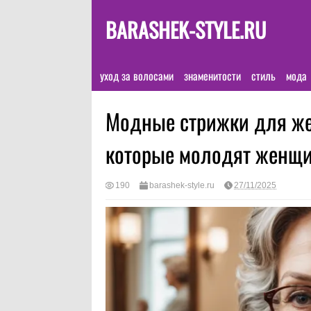
BARASHEK-STYLE.RU
уход за волосами
знаменитости
стиль
мода
Модные стрижки для же
которые молодят женщин
190
barashek-style.ru
27/11/2025