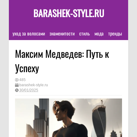
BARASHEK-STYLE.RU
уход за волосами
знаменитости
стиль
мода
тренды
Максим Медведев: Путь к
Успеху
485
barashek-style.ru
30/01/2025