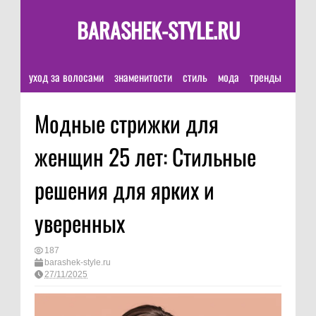
BARASHEK-STYLE.RU
уход за волосами
знаменитости
стиль
мода
тренды
Модные стрижки для
женщин 25 лет: Стильные
решения для ярких и
уверенных
187
barashek-style.ru
27/11/2025