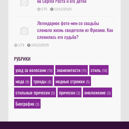
на Сергея Роста и его детей
175
11/12/2025
Легендарное фото-мем со свадьбы
сломало жизнь свидетелю из Фрязино. Как
сложилась его судьба?
173
10/12/2025
РУБРИКИ
уход за волосами
знаменитости
стиль
(13)
(11)
(10)
мода
тренды
модные стрижки
(9)
(6)
(5)
стильные прически
прически
омоложение
(5)
(3)
(3)
Биография
(3)