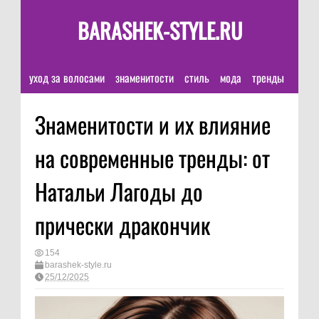
BARASHEK-STYLE.RU
уход за волосами
знаменитости
стиль
мода
тренды
Знаменитости и их влияние
на современные тренды: от
Натальи Лагоды до
прически дракончик
154
barashek-style.ru
25/12/2025