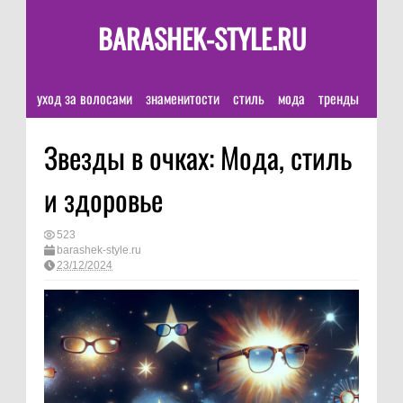
BARASHEK-STYLE.RU
уход за волосами
знаменитости
стиль
мода
тренды
Звезды в очках: Мода, стиль
и здоровье
523
barashek-style.ru
23/12/2024